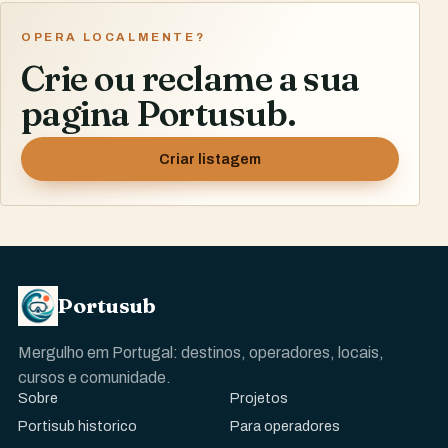
OPERA LOCALMENTE?
Crie ou reclame a sua
pagina Portusub.
Criar listagem
Portusub
Mergulho em Portugal: destinos, operadores, locais,
cursos e comunidade.
Sobre
Projetos
Portisub historico
Para operadores