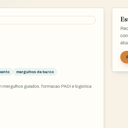
Es
Rec
con
atu
mento
mergulhos de barco
com mergulhos guiados, formacao PADI e logistica