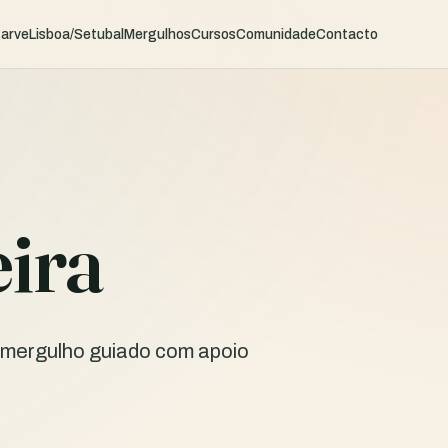
garve
Lisboa/Setubal
Mergulhos
Cursos
Comunidade
Contacto
eira
e mergulho guiado com apoio