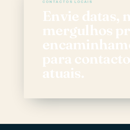
CONTACTOS LOCAIS
Envie datas, n
mergulhos pr
encaminhamo
para contacto
atuais.