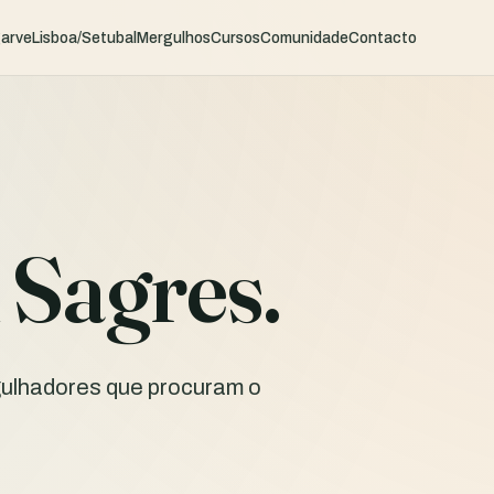
garve
Lisboa/Setubal
Mergulhos
Cursos
Comunidade
Contacto
Sagres.
gulhadores que procuram o