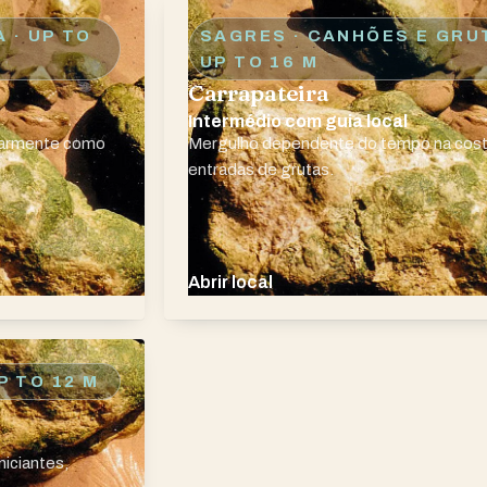
A
· UP TO
SAGRES · CANHÕES E GRU
UP TO 16 M
Carrapateira
Intermédio com guia local
larmente como
Mergulho dependente do tempo na cost
entradas de grutas.
Abrir local
P TO 12 M
niciantes,