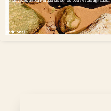
muitas vezes disponível quando outros locais estão agitados.
Abrir local