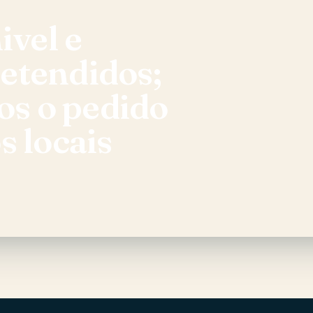
ivel e
etendidos;
s o pedido
s locais