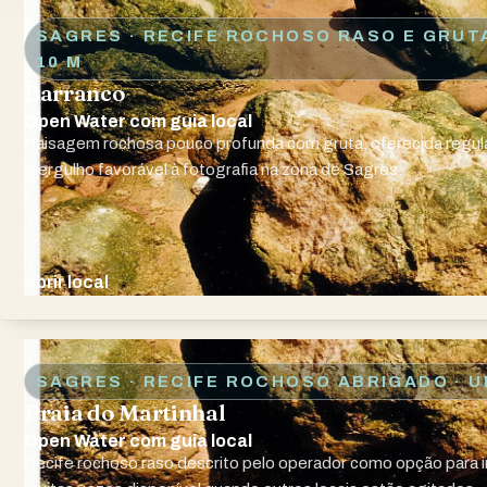
SAGRES · RECIFE ROCHOSO RASO E GRUT
10 M
Barranco
Open Water com guia local
Paisagem rochosa pouco profunda com gruta, oferecida regu
mergulho favorável à fotografia na zona de Sagres.
Abrir local
SAGRES · RECIFE ROCHOSO ABRIGADO
· U
Praia do Martinhal
Open Water com guia local
Recife rochoso raso descrito pelo operador como opção para i