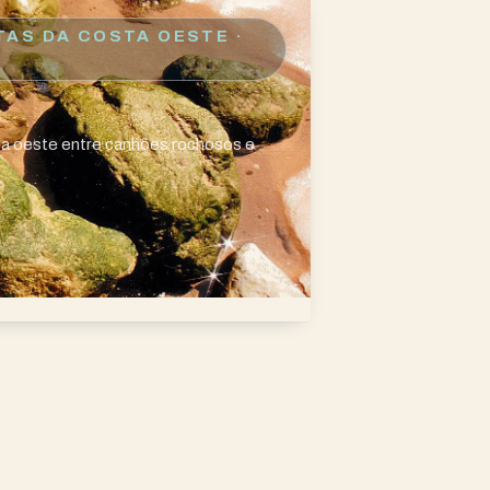
TAS DA COSTA OESTE
·
a oeste entre canhões rochosos e