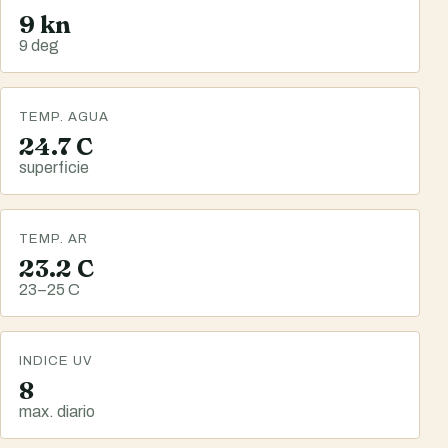
9 kn
9 deg
TEMP. AGUA
24.7 C
superficie
TEMP. AR
23.2 C
23–25 C
INDICE UV
8
max. diario