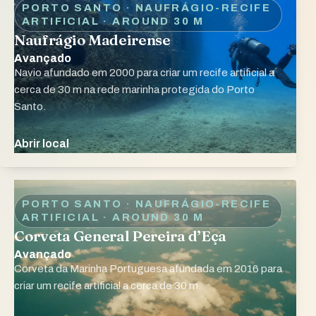
PORTO SANTO · NAUFRÁGIO-RECIFE
ARTIFICIAL
· AROUND 30 M
Naufrágio Madeirense
Avançado
Navio afundado em 2000 para criar um recife artificial a
cerca de 30 m na rede marinha protegida do Porto
Santo.
Abrir local
PORTO SANTO · NAUFRÁGIO-RECIFE
ARTIFICIAL
· AROUND 30 M
Corveta General Pereira d’Eça
Avançado
Corveta da Marinha Portuguesa afundada em 2016 para
criar um recife artificial a cerca de 30 m.