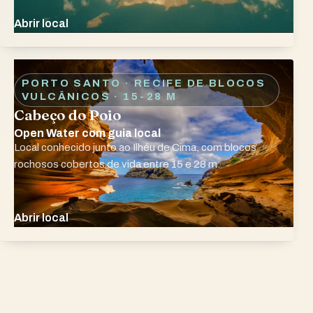
Abrir local
PORTO SANTO · RECIFE DE BLOCOS
VULCÂNICOS
· 15-28 M
Cabeço do Poio
Open Water com guia local
Local conhecido junto ao Ilhéu de Cima, com blocos
rochosos cobertos de vida entre 15 e 28 m.
Abrir local