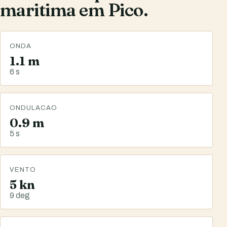
maritima em Pico.
ONDA
1.1 m
6 s
ONDULACAO
0.9 m
5 s
VENTO
5 kn
9 deg