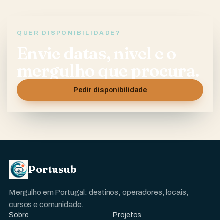
QUER DISPONIBILIDADE?
Envie datas, nivel e o
mergulho que procura.
Pedir disponibilidade
Portusub
Mergulho em Portugal: destinos, operadores, locais,
cursos e comunidade.
Sobre
Projetos