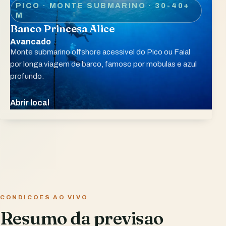
PICO · MONTE SUBMARINO
· 30-40+
M
Banco Princesa Alice
Avancado
Monte submarino offshore acessivel do Pico ou Faial
por longa viagem de barco, famoso por mobulas e azul
profundo.
Abrir local
CONDICOES AO VIVO
Resumo da previsao