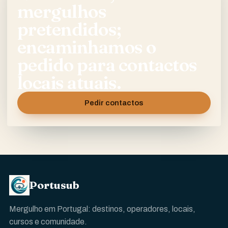
mergulhos
pretendidos;
encaminhamos o
pedido para contactos
locais atuais.
Pedir contactos
Portusub
Mergulho em Portugal: destinos, operadores, locais,
cursos e comunidade.